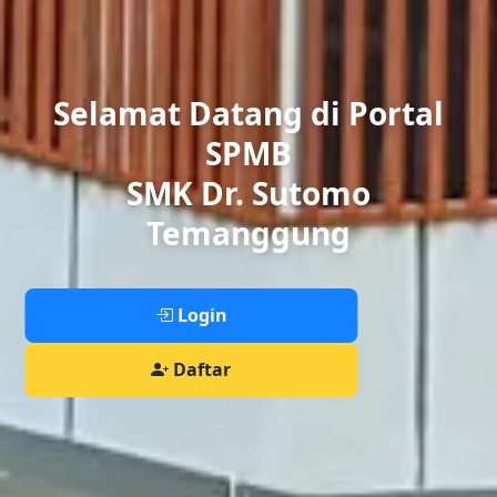
Selamat Datang di Portal
SPMB
SMK Dr. Sutomo
Temanggung
Login
Daftar